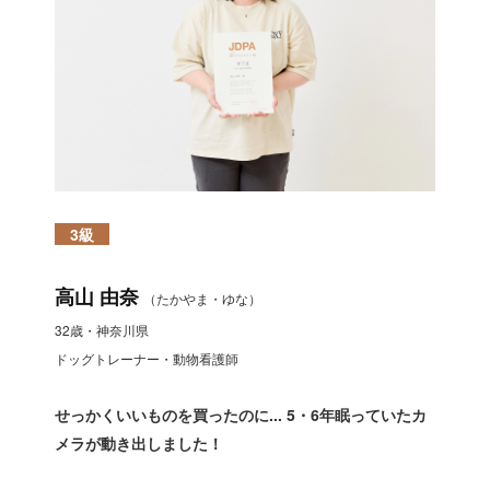
3級
高山 由奈
（たかやま・ゆな）
32歳・神奈川県
ドッグトレーナー・動物看護師
せっかくいいものを買ったのに... 5・6年眠っていたカ
メラが動き出しました！