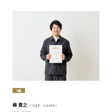
1級
椿 貴之
（つばき・たかゆき）