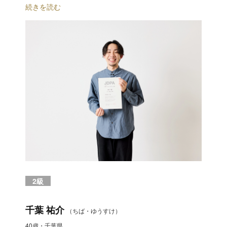
続きを読む
2級
千葉 祐介
（ちば・ゆうすけ）
40歳・千葉県